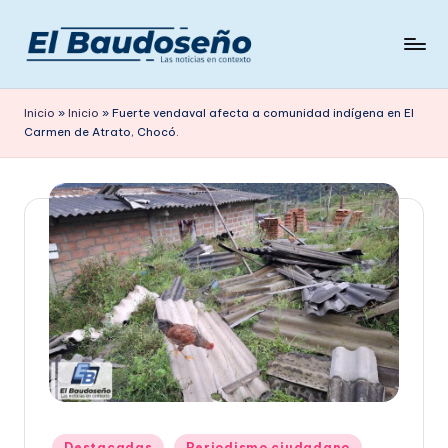
Saltar
al
P
Las
contenido
noticias
e
Inicio
»
Inicio
»
Fuerte vendaval afecta a comunidad indígena en El
en
Carmen de Atrato, Chocó.
ri
contexto
ó
d
i
c
o
E
L
B
A
Publicado
Destacadas
Periodismo ciudadano