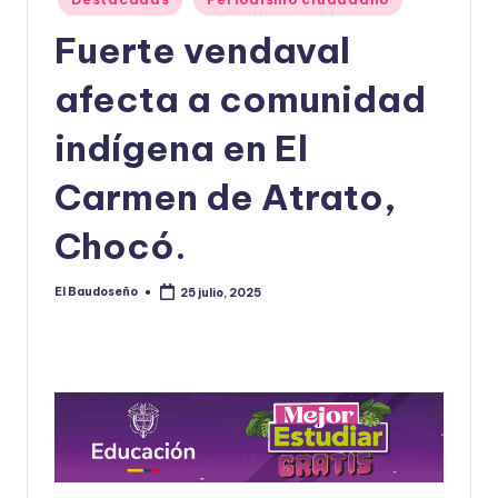
en
U
Fuerte vendaval
D
afecta a comunidad
O
S
indígena en El
E
Carmen de Atrato,
Ñ
Chocó.
O
El Baudoseño
25 julio, 2025
Publicado
por