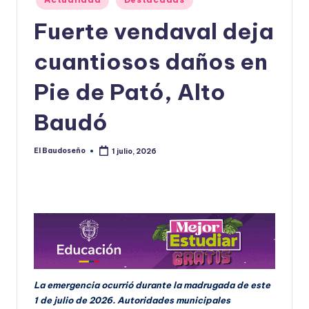
en
U
Fuerte vendaval deja
D
cuantiosos daños en
O
S
Pie de Pató, Alto
E
Baudó
Ñ
O
El Baudoseño
1 julio, 2026
Publicado
por
La emergencia ocurrió durante la madrugada de este
1 de julio de 2026. Autoridades municipales