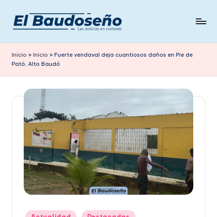
Saltar
al
P
Las
contenido
noticias
e
Inicio
»
Inicio
»
Fuerte vendaval deja cuantiosos daños en Pie de
en
Pató, Alto Baudó
ri
contexto
ó
d
i
c
o
E
L
B
A
Publicado
Actualidad
Destacadas