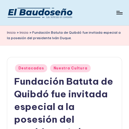
Saltar
al
P
Las
contenido
noticias
e
Inicio
»
Inicio
»
Fundación Batuta de Quibdó fue invitada especial a
en
la posesión del presidente Iván Duque.
ri
contexto
ó
d
Publicado
i
Destacadas
Nuestra Cultura
en
Fundación Batuta de
c
o
Quibdó fue invitada
E
especial a la
L
posesión del
B
A