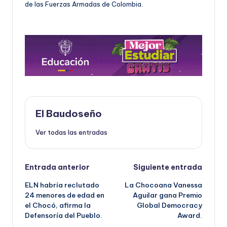
de las Fuerzas Armadas de Colombia.
El Baudoseño
Ver todas las entradas
Navegación
Entrada anterior
Siguiente entrada
ELN habría reclutado
La Chocoana Vanessa
de
24 menores de edad en
Aguilar gana Premio
el Chocó, afirma la
Global Democracy
entradas
Defensoría del Pueblo.
Award.