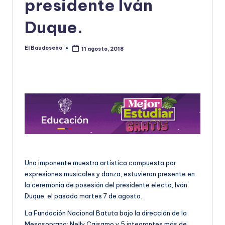
presidente Iván
U
Duque.
D
O
El Baudoseño
11 agosto, 2018
Publicado
por
S
E
Ñ
O
Una imponente muestra artística compuesta por
expresiones musicales y danza, estuvieron presente en
la ceremonia de posesión del presidente electo, Iván
Duque, el pasado martes 7 de agosto.
La Fundación Nacional Batuta bajo la dirección de la
Mesosoprano; Nelly Caisamo y 5 integrantes más de