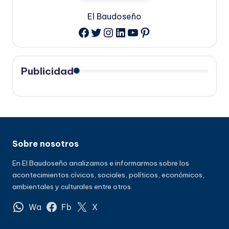
El Baudoseño
Twitter
Instagram
LinkedIn
YouTube
Pinterest
Facebook
Publicidad
Sobre nosotros
En El Baudoseño analizamos e informarmos sobre los
acontecimientos cívicos, sociales, políticos, económicos,
ambientales y culturales entre otros.
Wa
Fb
X