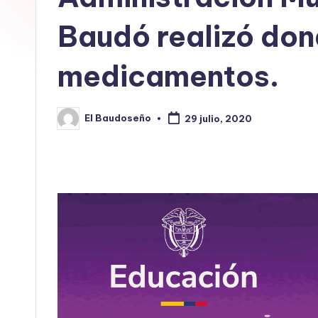
E
Baudó realizó don
L
medicamentos.
B
A
El Baudoseño
29 julio, 2020
Publicado
U
por
D
O
S
E
Ñ
O