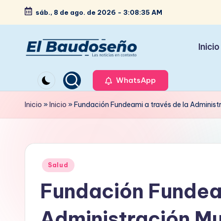
sáb., 8 de ago. de 2026
-
3:08:36 AM
Saltar
al
Inicio
contenido
P
Las
noticias
WhatsApp
e
en
ri
Inicio
»
Inicio
»
Fundación Fundeami a través de la Administ
contexto
ó
d
Publicado
i
Salud
en
Fundación Fundeam
c
o
Administración Mu