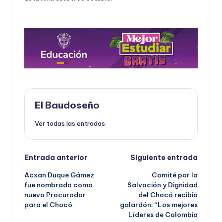
El Baudoseño
Ver todas las entradas
Navegación
Entrada anterior
Siguiente entrada
Acxan Duque Gámez
Comité por la
de
fue nombrado como
Salvación y Dignidad
nuevo Procurador
del Chocó recibió
entradas
para el Chocó.
galardón; “Los mejores
Líderes de Colombia