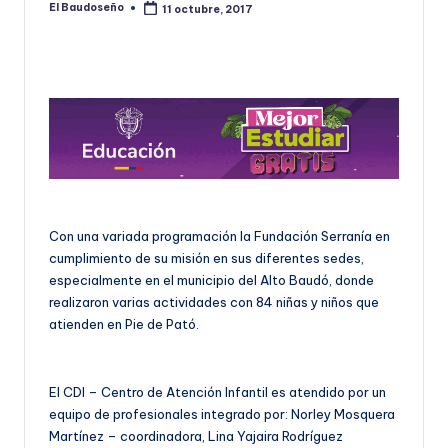
El Baudoseño
11 octubre, 2017
Publicado
U
por
D
O
S
E
Ñ
O
Con una variada programación la Fundación Serranía en
cumplimiento de su misión en sus diferentes sedes,
especialmente en el municipio del Alto Baudó, donde
realizaron varias actividades con 84 niñas y niños que
atienden en Pie de Pató.
El CDI – Centro de Atención Infantil es atendido por un
equipo de profesionales integrado por: Norley Mosquera
Martínez – coordinadora, Lina Yajaira Rodríguez