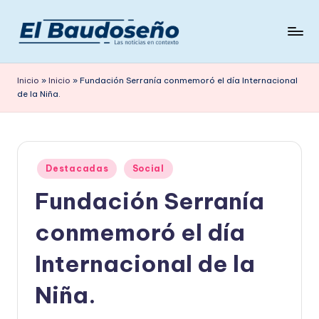
Saltar
al
P
Las
contenido
noticias
e
Inicio
»
Inicio
»
Fundación Serranía conmemoró el día Internacional
en
de la Niña.
ri
contexto
ó
d
Publicado
i
Destacadas
Social
en
Fundación Serranía
c
o
conmemoró el día
E
Internacional de la
L
Niña.
B
A