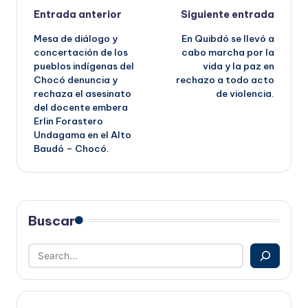
Navegación
Entrada anterior
Siguiente entrada
Mesa de diálogo y
En Quibdó se llevó a
de
concertación de los
cabo marcha por la
pueblos indígenas del
vida y la paz en
entradas
Chocó denuncia y
rechazo a todo acto
rechaza el asesinato
de violencia.
del docente embera
Erlin Forastero
Undagama en el Alto
Baudó – Chocó.
Buscar