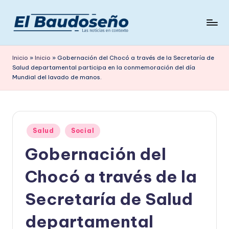
Saltar
al
P
Las
contenido
noticias
e
Inicio
»
Inicio
»
Gobernación del Chocó a través de la Secretaría de
en
Salud departamental participa en la conmemoración del día
ri
contexto
Mundial del lavado de manos.
ó
d
i
Publicado
Salud
Social
c
en
Gobernación del
o
Chocó a través de la
E
L
Secretaría de Salud
B
departamental
A