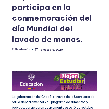
participa en la
U
D
conmemoración del
O
día Mundial del
S
lavado de manos.
E
Ñ
El Baudoseño
16 octubre, 2020
Publicado
O
por
La gobernación del Chocó, a través de la Secretaría de
Salud departamental y su programa de alimentos y
bebidas, participaron activamente este 15 de octubre