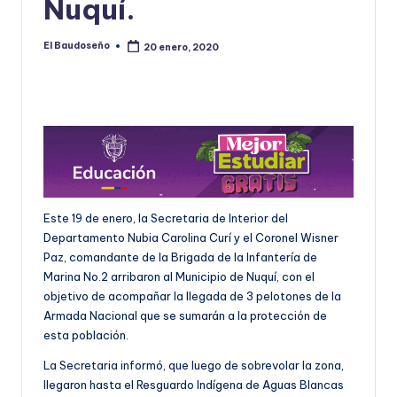
Nuquí.
U
D
El Baudoseño
20 enero, 2020
Publicado
por
O
S
E
Ñ
O
Este 19 de enero, la Secretaria de Interior del
Departamento Nubia Carolina Curí y el Coronel Wisner
Paz, comandante de la Brigada de la Infantería de
Marina No.2 arribaron al Municipio de Nuquí, con el
objetivo de acompañar la llegada de 3 pelotones de la
Armada Nacional que se sumarán a la protección de
esta población.
La Secretaria informó, que luego de sobrevolar la zona,
llegaron hasta el Resguardo Indígena de Aguas Blancas