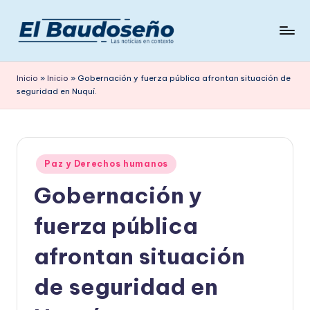
Saltar
al
P
Las
contenido
noticias
e
Inicio
»
Inicio
»
Gobernación y fuerza pública afrontan situación de
en
seguridad en Nuquí.
ri
contexto
ó
d
Publicado
i
Paz y Derechos humanos
en
Gobernación y
c
o
fuerza pública
E
afrontan situación
L
de seguridad en
B
A