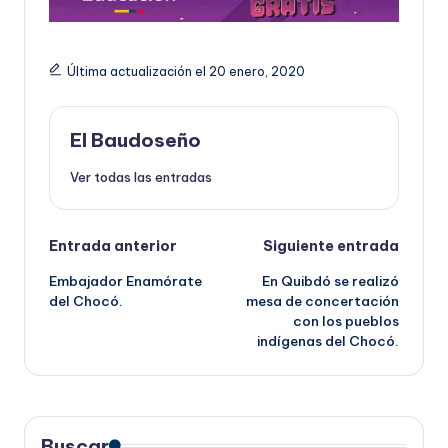
Última actualización el 20 enero, 2020
El Baudoseño
Ver todas las entradas
Navegación
Entrada anterior
Siguiente entrada
Embajador Enamórate
En Quibdó se realizó
de
del Chocó.
mesa de concertación
con los pueblos
entradas
indígenas del Chocó.
Buscar