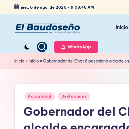
jue., 6 de ago. de 2026
-
9:08:47 AM
Saltar
al
Inicio
contenido
P
Las
noticias
WhatsApp
e
en
ri
Inicio
»
Inicio
»
Gobernador del Chocó posesionó alcalde enc
contexto
ó
d
Publicado
i
Actualidad
Destacadas
en
Gobernador del C
c
o
alcalde encargado