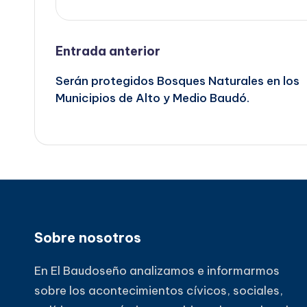
Navegación
Entrada anterior
Serán protegidos Bosques Naturales en los
de
Municipios de Alto y Medio Baudó.
entradas
Sobre nosotros
En El Baudoseño analizamos e informarmos
sobre los acontecimientos cívicos, sociales,