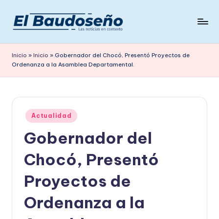
Saltar
al
P
Las
contenido
noticias
e
Inicio
»
Inicio
»
Gobernador del Chocó, Presentó Proyectos de
en
Ordenanza a la Asamblea Departamental.
ri
contexto
ó
d
Publicado
i
Actualidad
en
Gobernador del
c
o
Chocó, Presentó
E
Proyectos de
L
Ordenanza a la
B
A