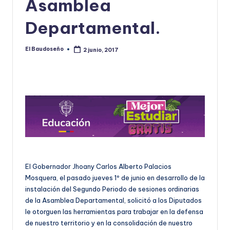
Asamblea
U
Departamental.
D
O
El Baudoseño
2 junio, 2017
Publicado
por
S
E
Ñ
O
El Gobernador Jhoany Carlos Alberto Palacios
Mosquera, el pasado jueves 1º de junio en desarrollo de la
instalación del Segundo Periodo de sesiones ordinarias
de la Asamblea Departamental, solicitó a los Diputados
le otorguen las herramientas para trabajar en la defensa
de nuestro territorio y en la consolidación de nuestro