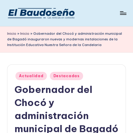
Saltar
al
P
Las
contenido
noticias
e
Inicio
»
Inicio
»
Gobernador del Chocó y administración municipal
en
de Bagadó inauguraron nuevas y modernas instalaciones de la
ri
contexto
Institución Educativa Nuestra Señora de la Candelaria
ó
d
i
Publicado
Actualidad
Destacadas
c
en
Gobernador del
o
Chocó y
E
L
administración
B
municipal de Bagadó
A