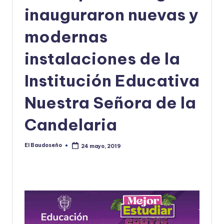
inauguraron nuevas y
U
D
modernas
O
instalaciones de la
S
Institución Educativa
E
Ñ
Nuestra Señora de la
O
Candelaria
El Baudoseño
24 mayo, 2019
Publicado
por