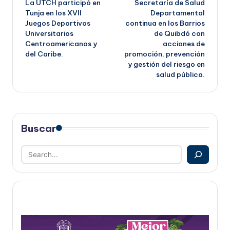
La UTCH participó en
Secretaría de Salud
de
Tunja en los XVII
Departamental
Juegos Deportivos
continua en los Barrios
entradas
Universitarios
de Quibdó con
Centroamericanos y
acciones de
del Caribe.
promoción, prevención
y gestión del riesgo en
salud pública.
Buscar