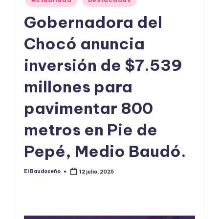
en
U
Gobernadora del
D
Chocó anuncia
O
S
inversión de $7.539
E
millones para
Ñ
pavimentar 800
O
metros en Pie de
Pepé, Medio Baudó.
El Baudoseño
12 julio, 2025
Publicado
por