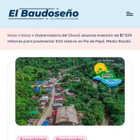
Saltar
al
P
Las
contenido
noticias
e
Inicio
»
Inicio
»
Gobernadora del Chocó anuncia inversión de $7.539
en
millones para pavimentar 800 metros en Pie de Pepé, Medio Baudó.
ri
contexto
ó
d
i
c
o
E
L
B
A
Publicado
Actualidad
Destacadas