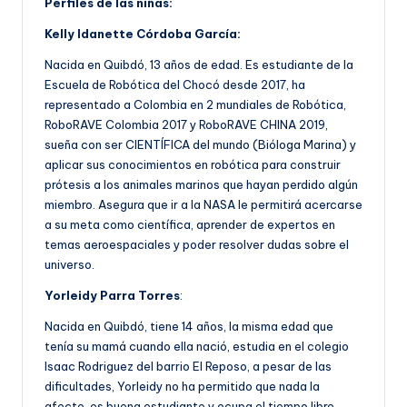
Perfiles de las niñas:
Kelly Idanette Córdoba García:
Nacida en Quibdó, 13 años de edad. Es estudiante de la
Escuela de Robótica del Chocó desde 2017, ha
representado a Colombia en 2 mundiales de Robótica,
RoboRAVE Colombia 2017 y RoboRAVE CHINA 2019,
sueña con ser CIENTÍFICA del mundo (Bióloga Marina) y
aplicar sus conocimientos en robótica para construir
prótesis a los animales marinos que hayan perdido algún
miembro. Asegura que ir a la NASA le permitirá acercarse
a su meta como científica, aprender de expertos en
temas aeroespaciales y poder resolver dudas sobre el
universo.
Yorleidy Parra Torres
:
Nacida en Quibdó, tiene 14 años, la misma edad que
tenía su mamá cuando ella nació, estudia en el colegio
Isaac Rodriguez del barrio El Reposo, a pesar de las
dificultades, Yorleidy no ha permitido que nada la
afecte, es buena estudiante y ocupa el tiempo libre