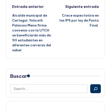
Navegación
Entrada anterior
Siguiente entrada
Alcalde municipal de
Crece expectativa en
de
Certeguí; Yoliceth
las IPS por ley de Punto
Palacios Mena firma
Final.
entradas
convenio con la UTCH
se beneficiarán más de
90 estudiantes en
diferentes carreras del
saber.
Buscar