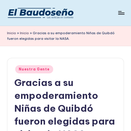
Saltar
al
P
Las
contenido
noticias
e
Inicio
»
Inicio
»
Gracias a su empoderamiento Niñas de Quibdó
en
fueron elegidas para visitar la NASA.
ri
contexto
ó
d
Publicado
i
Nuestra Gente
en
Gracias a su
c
o
empoderamiento
E
Niñas de Quibdó
L
fueron elegidas para
B
A