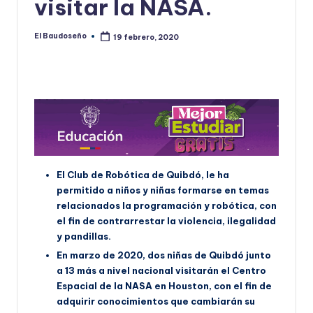
visitar la NASA.
U
D
El Baudoseño
19 febrero, 2020
Publicado
por
O
S
E
Ñ
O
El Club de Robótica de Quibdó, le ha
permitido a niños y niñas formarse en temas
relacionados la programación y robótica, con
el fin de contrarrestar la violencia, ilegalidad
y pandillas.
En marzo de 2020, dos niñas de Quibdó junto
a 13 más a nivel nacional visitarán el Centro
Espacial de la NASA en Houston, con el fin de
adquirir conocimientos que cambiarán su