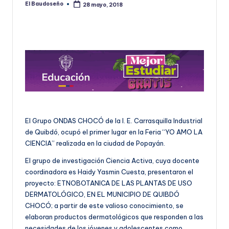
El Baudoseño
28 mayo, 2018
Publicado
U
por
D
O
S
E
Ñ
O
El Grupo ONDAS CHOCÓ de la I. E. Carrasquilla Industrial
de Quibdó, ocupó el primer lugar en la Feria “YO AMO LA
CIENCIA” realizada en la ciudad de Popayán.
El grupo de investigación Ciencia Activa, cuya docente
coordinadora es Haidy Yasmin Cuesta, presentaron el
proyecto: ETNOBOTANICA DE LAS PLANTAS DE USO
DERMATOLÓGICO, EN EL MUNICIPIO DE QUIBDÓ
CHOCÓ; a partir de este valioso conocimiento, se
elaboran productos dermatológicos que responden a las
necesidades de los jóvenes y adolescentes como