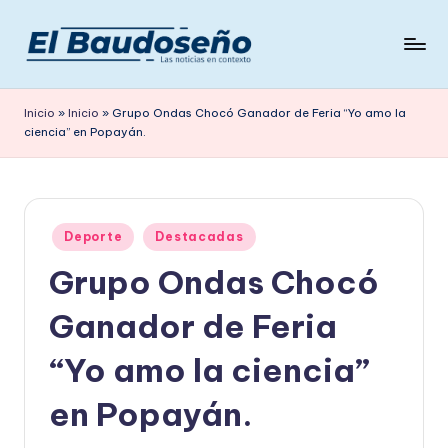
Saltar
al
P
Las
contenido
noticias
e
Inicio
»
Inicio
»
Grupo Ondas Chocó Ganador de Feria “Yo amo la
en
ciencia” en Popayán.
ri
contexto
ó
d
Publicado
i
Deporte
Destacadas
en
Grupo Ondas Chocó
c
o
Ganador de Feria
E
“Yo amo la ciencia”
L
en Popayán.
B
A