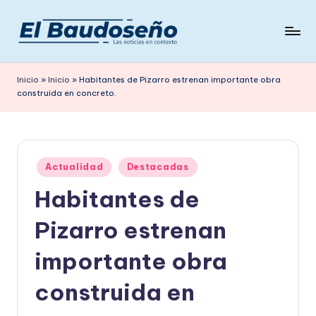
Saltar
al
P
Las
contenido
noticias
e
Inicio
»
Inicio
»
Habitantes de Pizarro estrenan importante obra
en
construida en concreto.
ri
contexto
ó
d
Publicado
i
Actualidad
Destacadas
en
Habitantes de
c
o
Pizarro estrenan
E
importante obra
L
construida en
B
A