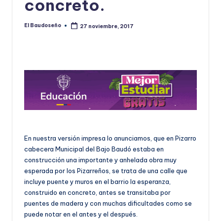
concreto.
U
D
El Baudoseño
27 noviembre, 2017
Publicado
por
O
S
E
Ñ
O
En nuestra versión impresa lo anunciamos, que en Pizarro
cabecera Municipal del Bajo Baudó estaba en
construcción una importante y anhelada obra muy
esperada por los Pizarreños, se trata de una calle que
incluye puente y muros en el barrio la esperanza,
construido en concreto, antes se transitaba por
puentes de madera y con muchas dificultades como se
puede notar en el antes y el después.