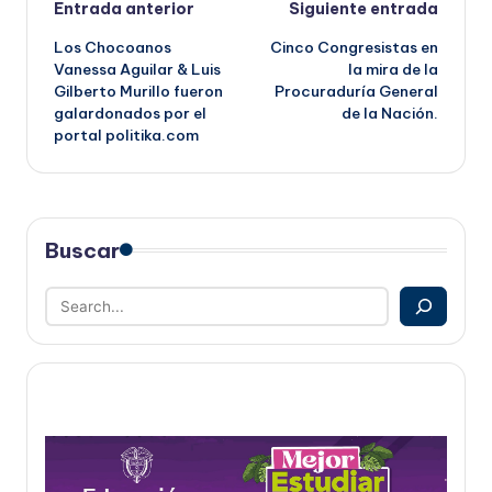
Navegación
Entrada anterior
Siguiente entrada
Los Chocoanos
Cinco Congresistas en
de
Vanessa Aguilar & Luis
la mira de la
Gilberto Murillo fueron
Procuraduría General
entradas
galardonados por el
de la Nación.
portal politika.com
Buscar