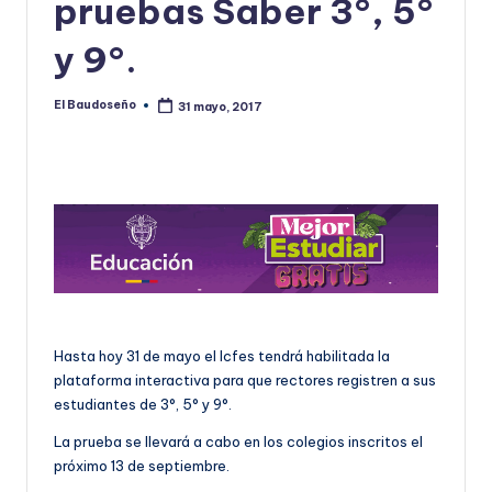
pruebas Saber 3°, 5°
U
y 9°.
D
O
El Baudoseño
31 mayo, 2017
Publicado
por
S
E
Ñ
O
Hasta hoy 31 de mayo el Icfes tendrá habilitada la
plataforma interactiva para que rectores registren a sus
estudiantes de 3°, 5° y 9°.
La prueba se llevará a cabo en los colegios inscritos el
próximo 13 de septiembre.