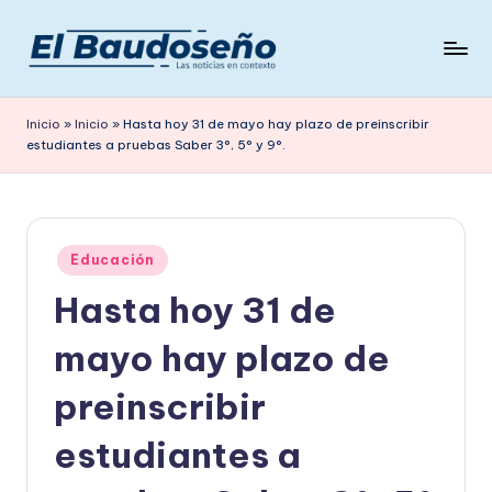
Saltar
al
P
Las
contenido
noticias
e
Inicio
»
Inicio
»
Hasta hoy 31 de mayo hay plazo de preinscribir
en
estudiantes a pruebas Saber 3°, 5° y 9°.
ri
contexto
ó
d
Publicado
i
Educación
en
Hasta hoy 31 de
c
o
mayo hay plazo de
E
preinscribir
L
estudiantes a
B
A