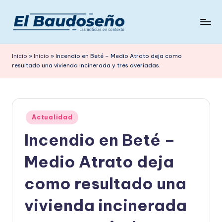
Saltar
al
P
Las
contenido
noticias
e
Inicio
»
Inicio
»
Incendio en Beté – Medio Atrato deja como
en
resultado una vivienda incinerada y tres averiadas.
ri
contexto
ó
d
Publicado
i
Actualidad
en
Incendio en Beté –
c
o
Medio Atrato deja
E
como resultado una
L
vivienda incinerada
B
A