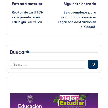
Navegación
Entrada anterior
Siguiente entrada
Rector de La UTCH
Seis complejos para
de
será panelista en
producción de minería
EdUc@aTeD 2020
ilegal son destruidos en
entradas
el Chocó.
Buscar