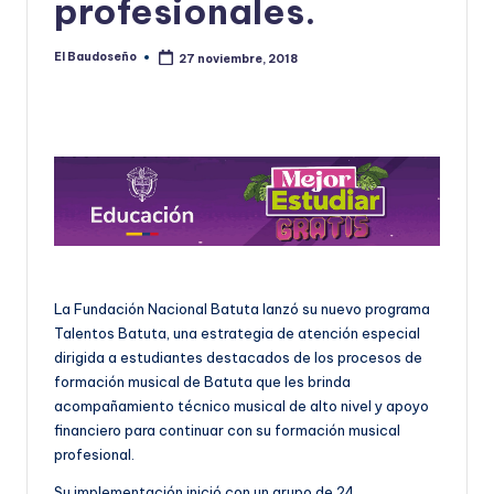
profesionales.
U
D
El Baudoseño
27 noviembre, 2018
Publicado
por
O
S
E
Ñ
O
La Fundación Nacional Batuta lanzó su nuevo programa
Talentos Batuta, una estrategia de atención especial
dirigida a estudiantes destacados de los procesos de
formación musical de Batuta que les brinda
acompañamiento técnico musical de alto nivel y apoyo
financiero para continuar con su formación musical
profesional.
Su implementación inició con un grupo de 24