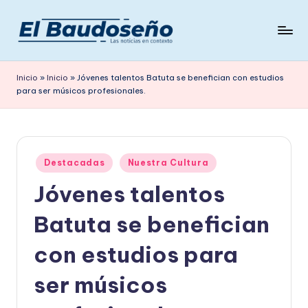
Saltar
al
P
Las
contenido
noticias
e
Inicio
»
Inicio
»
Jóvenes talentos Batuta se benefician con estudios
en
para ser músicos profesionales.
ri
contexto
ó
d
Publicado
i
Destacadas
Nuestra Cultura
en
Jóvenes talentos
c
o
Batuta se benefician
E
con estudios para
L
ser músicos
B
A