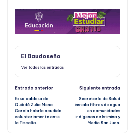
El Baudoseño
Ver todas las entradas
Navegación
Entrada anterior
Siguiente entrada
Exsalcaldesa de
Secretaría de Salud
de
Quibdó Zulia Mena
instala filtros de agua
García habría acudido
en comunidades
entradas
voluntariamente ante
indígenas de Istmina y
la Fiscalía.
Medio San Juan.