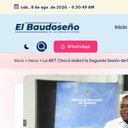
sáb., 8 de ago. de 2026
-
6:30:51 AM
Saltar
al
Inicio
contenido
P
Las
noticias
WhatsApp
e
en
ri
Inicio
»
Inicio
»
La ART Chocó realizó la Segunda Sesión de
contexto
ó
d
i
c
o