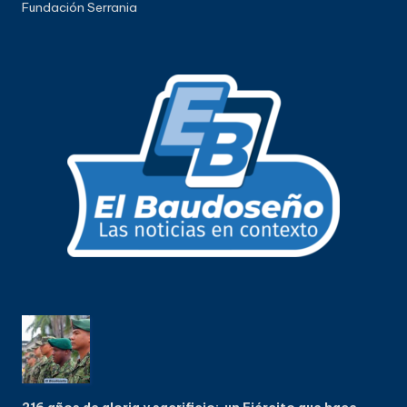
Fundación Serrania
216 años de gloria y sacrificio: un Ejército que hace