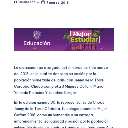
El Baudoseño
7 marzo, 2018
Publicado
U
por
D
O
S
E
Ñ
O
La distinción fue otorgada este miércoles 7 de marzo
del 2018, en la cual se destacó su pasión por la
población vulnerable del país, con Jenny de la Torre
Córdoba, Chocó completa 3 Mujeres Cafam; María
Yolanda Palacios Y Josefina Klinger.
En la edición número 30, la representante de Chocó,
Jenny de la Torre Córdoba, fue elegida como la Mujer
Cafam 2018, como un homenaje a su entrega,
emprendimiento, solidaridad y pasión por la población
vulnerable de nuestro país, a través de su fundación Ana