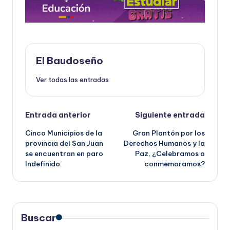
El Baudoseño
Ver todas las entradas
Navegación
Entrada anterior
Siguiente entrada
Cinco Municipios de la
Gran Plantón por los
de
provincia del San Juan
Derechos Humanos y la
se encuentran en paro
Paz, ¿Celebramos o
entradas
Indefinido.
conmemoramos?
Buscar