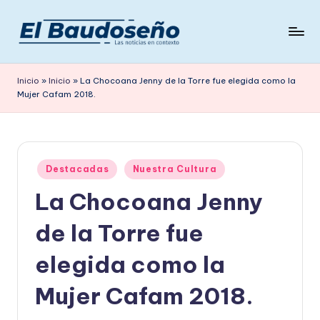
Saltar
al
P
Las
contenido
noticias
e
Inicio
»
Inicio
»
La Chocoana Jenny de la Torre fue elegida como la
en
Mujer Cafam 2018.
ri
contexto
ó
d
Publicado
i
Destacadas
Nuestra Cultura
en
La Chocoana Jenny
c
o
de la Torre fue
E
elegida como la
L
Mujer Cafam 2018.
B
A