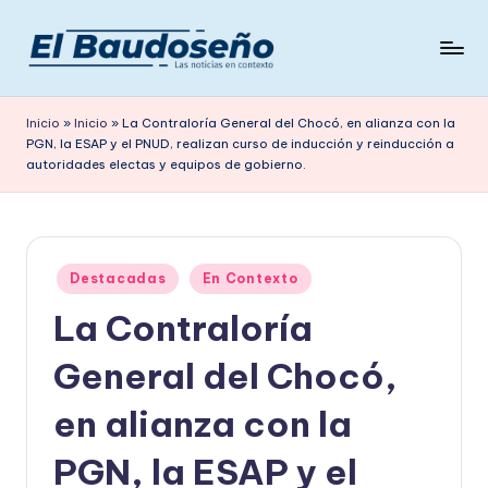
Saltar
al
P
Las
contenido
noticias
e
Inicio
»
Inicio
»
La Contraloría General del Chocó, en alianza con la
en
PGN, la ESAP y el PNUD, realizan curso de inducción y reinducción a
ri
contexto
autoridades electas y equipos de gobierno.
ó
d
i
Publicado
Destacadas
En Contexto
c
en
La Contraloría
o
General del Chocó,
E
L
en alianza con la
B
PGN, la ESAP y el
A