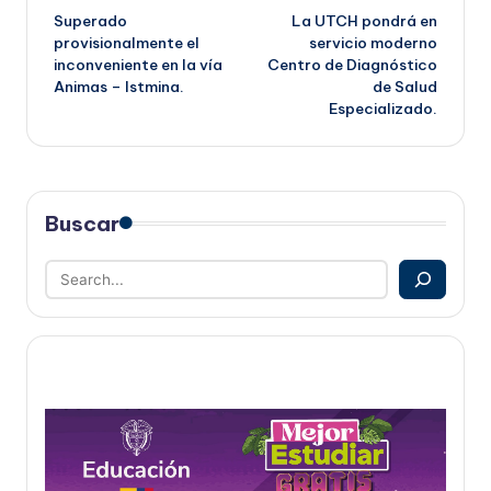
Superado
La UTCH pondrá en
de
provisionalmente el
servicio moderno
inconveniente en la vía
Centro de Diagnóstico
entradas
Animas – Istmina.
de Salud
Especializado.
Buscar