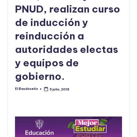
PNUD, realizan curso
U
D
de inducción y
O
reinducción a
S
autoridades electas
E
Ñ
y equipos de
O
gobierno.
El Baudoseño
5 julio, 2018
Publicado
por