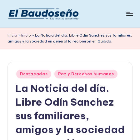
Saltar
al
P
Las
contenido
noticias
e
Inicio
»
Inicio
»
La Noticia del día. Libre Odín Sanchez sus familiares,
en
amigos y la sociedad en general lo recibieron en Quibdó.
ri
contexto
ó
d
Publicado
i
Destacadas
Paz y Derechos humanos
en
La Noticia del día.
c
o
Libre Odín Sanchez
E
sus familiares,
L
amigos y la sociedad
B
A