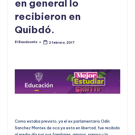
en general lo
U
recibieron en
D
Quibdó.
O
S
El Baudoseño
2 febrero, 2017
Publicado
E
por
Ñ
O
Como estaba previsto, ya el ex parlamentario Odín
Sanchez Montes de oca ya esta en libertad, fue recibido
al medio día por sus familiares, amigos, prensa y la