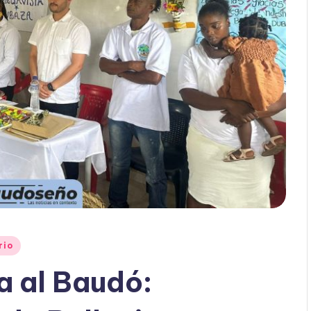
rio
ga al Baudó: