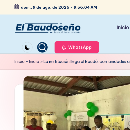
dom., 9 de ago. de 2026
-
9:56:06 AM
Saltar
al
Inicio
contenido
P
Las
noticias
WhatsApp
e
en
ri
Inicio
»
Inicio
»
La restitución llega al Baudó: comunidades af
contexto
ó
d
i
c
o