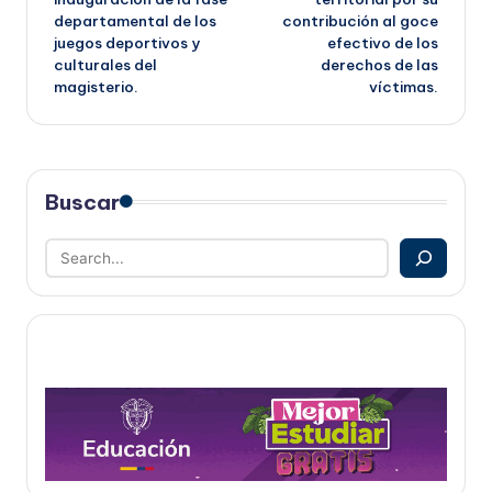
entradas
departamental de los
contribución al goce
juegos deportivos y
efectivo de los
culturales del
derechos de las
magisterio.
víctimas.
Buscar