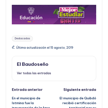
Etiquetas:
Destacadas
Última actualización el 15 agosto, 2019
El Baudoseño
Ver todas las entradas
Navegación
Entrada anterior
Siguiente entrada
En el municipio de
El municipio de Quibdó
de
Istmina fue la
recibió certificación
inauguración de la fase
territorial por su