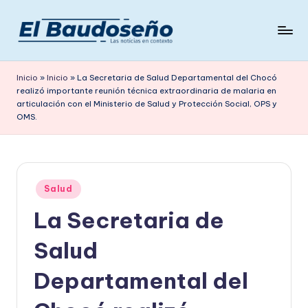
Saltar
al
P
Las
contenido
noticias
e
Inicio
»
Inicio
»
La Secretaria de Salud Departamental del Chocó
en
realizó importante reunión técnica extraordinaria de malaria en
ri
contexto
articulación con el Ministerio de Salud y Protección Social, OPS y
ó
OMS.
d
i
c
Publicado
Salud
en
o
La Secretaria de
E
Salud
L
Departamental del
B
A