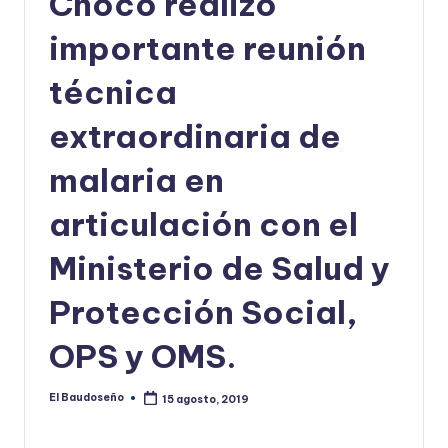
Chocó realizó
U
importante reunión
D
técnica
O
S
extraordinaria de
E
malaria en
Ñ
articulación con el
O
Ministerio de Salud y
Protección Social,
OPS y OMS.
El Baudoseño
15 agosto, 2019
Publicado
por