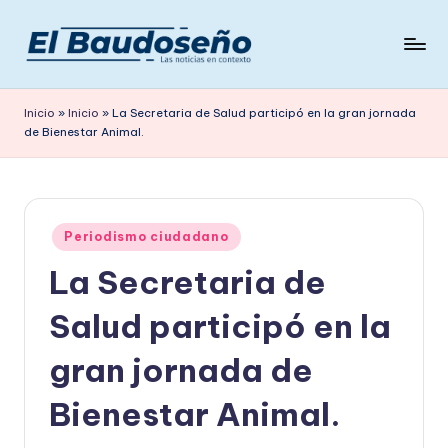
Saltar
al
P
Las
contenido
noticias
e
Inicio
»
Inicio
»
La Secretaria de Salud participó en la gran jornada
en
de Bienestar Animal.
ri
contexto
ó
d
Publicado
i
Periodismo ciudadano
en
La Secretaria de
c
o
Salud participó en la
E
gran jornada de
L
Bienestar Animal.
B
A