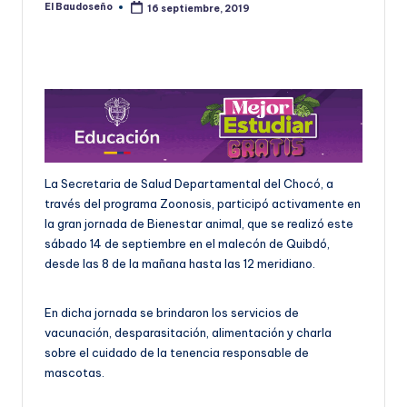
El Baudoseño
16 septiembre, 2019
Publicado
U
por
D
O
S
E
Ñ
La Secretaria de Salud Departamental del Chocó, a
O
través del programa Zoonosis, participó activamente en
la gran jornada de Bienestar animal, que se realizó este
sábado 14 de septiembre en el malecón de Quibdó,
desde las 8 de la mañana hasta las 12 meridiano.
En dicha jornada se brindaron los servicios de
vacunación, desparasitación, alimentación y charla
sobre el cuidado de la tenencia responsable de
mascotas.