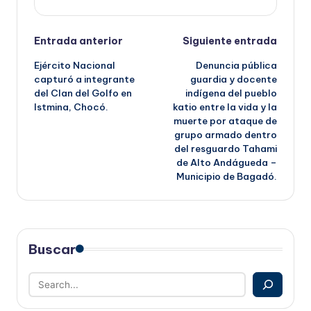
Navegación
Entrada anterior
Siguiente entrada
Ejército Nacional
Denuncia pública
de
capturó a integrante
guardia y docente
del Clan del Golfo en
indígena del pueblo
entradas
Istmina, Chocó.
katio entre la vida y la
muerte por ataque de
grupo armado dentro
del resguardo Tahami
de Alto Andágueda –
Municipio de Bagadó.
Buscar