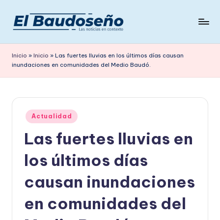
Saltar
al
P
Las
contenido
noticias
e
Inicio
»
Inicio
»
Las fuertes lluvias en los últimos días causan
en
inundaciones en comunidades del Medio Baudó.
ri
contexto
ó
d
Publicado
i
Actualidad
en
Las fuertes lluvias en
c
o
los últimos días
E
causan inundaciones
L
en comunidades del
B
A