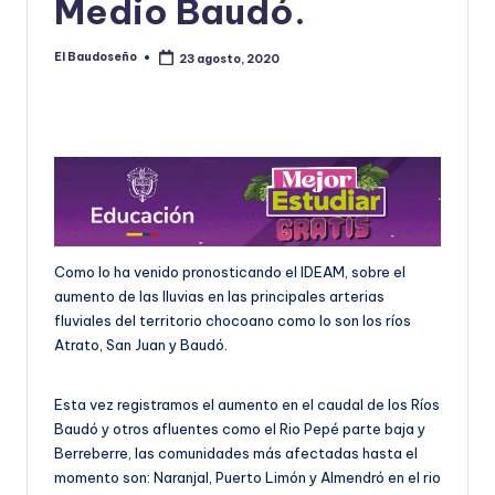
Medio Baudó.
U
D
El Baudoseño
23 agosto, 2020
Publicado
por
O
S
E
Ñ
O
Como lo ha venido pronosticando el IDEAM, sobre el
aumento de las lluvias en las principales arterias
fluviales del territorio chocoano como lo son los ríos
Atrato, San Juan y Baudó.
Esta vez registramos el aumento en el caudal de los Ríos
Baudó y otros afluentes como el Rio Pepé parte baja y
Berreberre, las comunidades más afectadas hasta el
momento son: Naranjal, Puerto Limón y Almendró en el rio