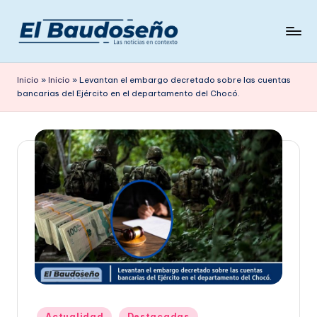
Saltar
al
P
Las
contenido
noticias
e
Inicio
»
Inicio
»
Levantan el embargo decretado sobre las cuentas
en
bancarias del Ejército en el departamento del Chocó.
ri
contexto
ó
d
i
c
o
E
L
B
A
Publicado
Actualidad
Destacadas