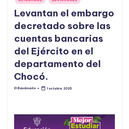
en
U
Levantan el embargo
D
decretado sobre las
O
S
cuentas bancarias
E
del Ejército en el
Ñ
departamento del
O
Chocó.
El Baudoseño
1 octubre, 2025
Publicado
por