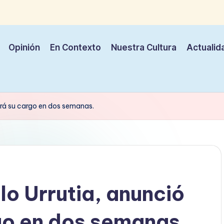
Opinión
En Contexto
Nuestra Cultura
Actualid
jará su cargo en dos semanas.
llo Urrutia, anunció
go en dos semanas.