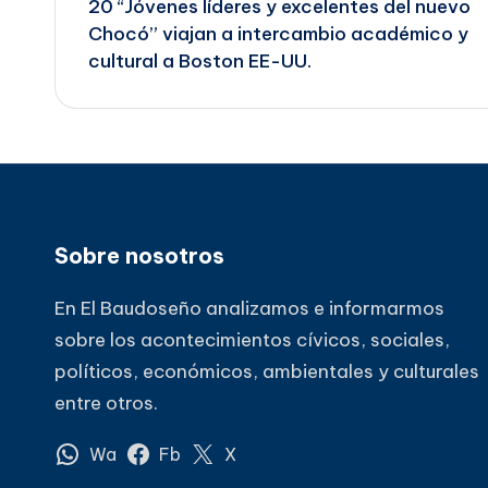
20 “Jóvenes líderes y excelentes del nuevo
de
Chocó” viajan a intercambio académico y
cultural a Boston EE-UU.
entradas
Sobre nosotros
En El Baudoseño analizamos e informarmos
sobre los acontecimientos cívicos, sociales,
políticos, económicos, ambientales y culturales
entre otros.
Wa
Fb
X