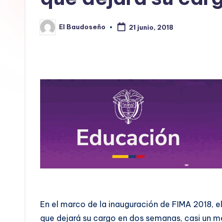
E
El Baudoseño
L
21 junio, 2018
Publicado
por
B
A
U
D
O
S
E
Ñ
En el marco de la inauguración de FIMA 2018, el
O
que dejará su cargo en dos semanas, casi un m