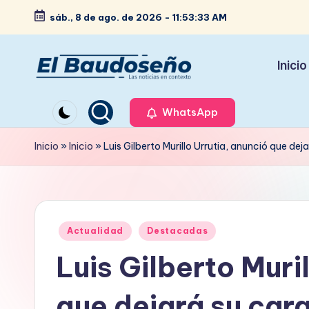
sáb., 8 de ago. de 2026
-
11:53:33 AM
Saltar
al
Inicio
contenido
P
Las
noticias
WhatsApp
e
en
ri
Inicio
»
Inicio
»
Luis Gilberto Murillo Urrutia, anunció que de
contexto
ó
d
Publicado
i
Actualidad
Destacadas
en
Luis Gilberto Muri
c
o
que dejará su car