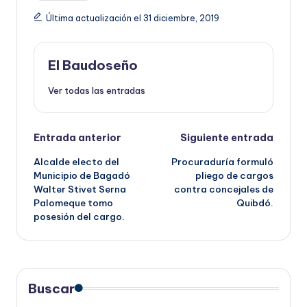
Última actualización el 31 diciembre, 2019
El Baudoseño
Ver todas las entradas
Navegación
Entrada anterior
Siguiente entrada
Alcalde electo del
Procuraduría formuló
de
Municipio de Bagadó
pliego de cargos
Walter Stivet Serna
contra concejales de
entradas
Palomeque tomo
Quibdó.
posesión del cargo.
Buscar