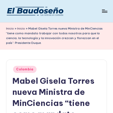
Saltar
al
P
Las
contenido
noticias
e
Inicio
»
Inicio
»
Mabel Gisela Torres nueva Ministra de MinCiencias
en
“tiene como mandato trabajar con todos nosotros para que la
ri
contexto
ciencia, la tecnología y la innovación crezcan y florezcan en el
ó
país”: Presidente Duque.
d
i
c
Publicado
Colombia
en
o
Mabel Gisela Torres
E
nueva Ministra de
L
MinCiencias “tiene
B
A