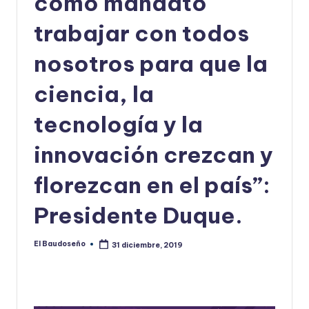
como mandato
U
trabajar con todos
D
nosotros para que la
O
S
ciencia, la
E
tecnología y la
Ñ
innovación crezcan y
O
florezcan en el país”:
Presidente Duque.
El Baudoseño
31 diciembre, 2019
Publicado
por