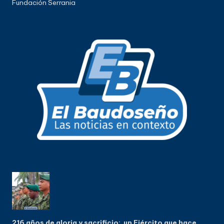
Fundación Serrania
216 años de gloria y sacrificio: un Ejército que hace