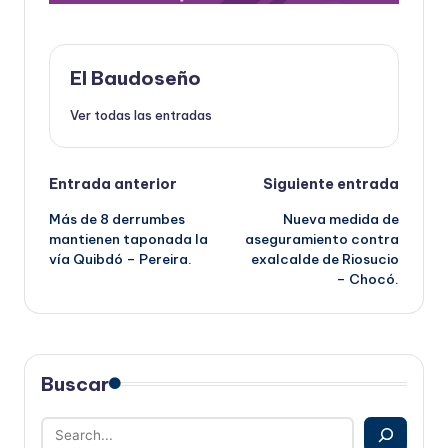
El Baudoseño
Ver todas las entradas
Navegación
Entrada anterior
Siguiente entrada
Más de 8 derrumbes
Nueva medida de
de
mantienen taponada la
aseguramiento contra
vía Quibdó – Pereira.
exalcalde de Riosucio
entradas
– Chocó.
Buscar