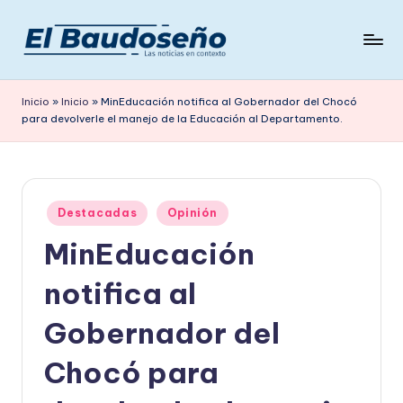
Saltar
al
P
Las
contenido
noticias
e
Inicio
»
Inicio
»
MinEducación notifica al Gobernador del Chocó
en
para devolverle el manejo de la Educación al Departamento.
ri
contexto
ó
d
Publicado
i
Destacadas
Opinión
en
MinEducación
c
o
notifica al
E
Gobernador del
L
Chocó para
B
A