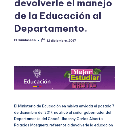
devolverle el manejo
U
de la Educación al
D
Departamento.
O
S
El Baudoseño
12 diciembre, 2017
Publicado
E
por
Ñ
O
El Ministerio de Educación en misiva enviada el pasado 7
de diciembre del 2017, notificó al señor gobernador del
Departamento del Chocó; Jhoanny Carlos Alberto
Palacios Mosquera, referente a devolverle la educación