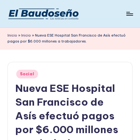
Saltar
al
P
Las
contenido
noticias
e
Inicio
»
Inicio
»
Nueva ESE Hospital San Francisco de Asís efectuó
en
pagos por $6.000 millones a trabajadores.
ri
contexto
ó
d
Publicado
i
Social
en
Nueva ESE Hospital
c
o
San Francisco de
E
Asís efectuó pagos
L
por $6.000 millones
B
A