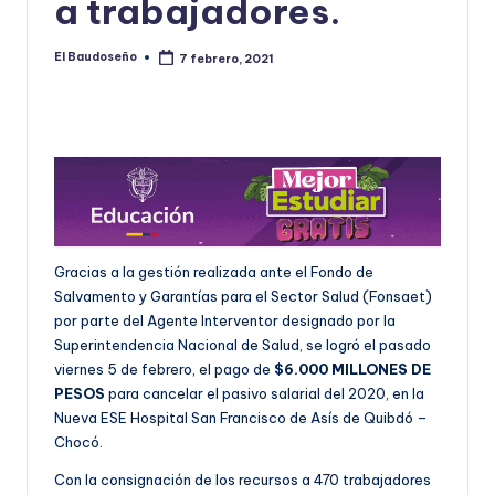
a trabajadores.
U
D
El Baudoseño
7 febrero, 2021
Publicado
por
O
S
E
Ñ
O
Gracias a la gestión realizada ante el Fondo de
Salvamento y Garantías para el Sector Salud (Fonsaet)
por parte del Agente Interventor designado por la
Superintendencia Nacional de Salud, se logró el pasado
viernes 5 de febrero, el pago de
$
6.000 MILLONES DE
PESOS
para cancelar el pasivo salarial del 2020, en la
Nueva ESE Hospital San Francisco de Asís de Quibdó –
Chocó.
Con la consignación de los recursos a 470 trabajadores