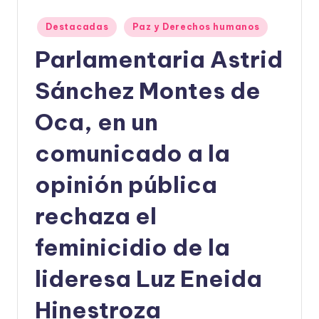
U
Publicado
Destacadas
Paz y Derechos humanos
en
D
Parlamentaria Astrid
O
Sánchez Montes de
S
E
Oca, en un
Ñ
comunicado a la
O
opinión pública
rechaza el
feminicidio de la
lideresa Luz Eneida
Hinestroza