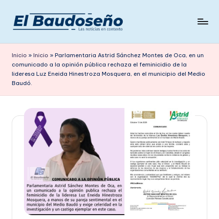
Saltar
al
P
Las
contenido
noticias
e
Inicio
»
Inicio
»
Parlamentaria Astrid Sánchez Montes de Oca, en un
en
comunicado a la opinión pública rechaza el feminicidio de la
ri
contexto
lideresa Luz Eneida Hinestroza Mosquera, en el municipio del Medio
ó
Baudó.
d
i
c
o
E
L
B
A