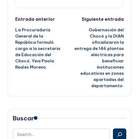
Navegación
Entrada anterior
Siguiente entrada
La Procuraduría
Gobernación del
de
General de la
Chocó y la DIAN
República formuló
oficializaron la
entradas
cargo a la secretaria
entrega de 146 plantas
de Educación del
eléctricas para
Chocó, Yina Paola
beneficiar
Reales Moreno.
instituciones
educativas en zonas
apartadas del
departamento.
Buscar