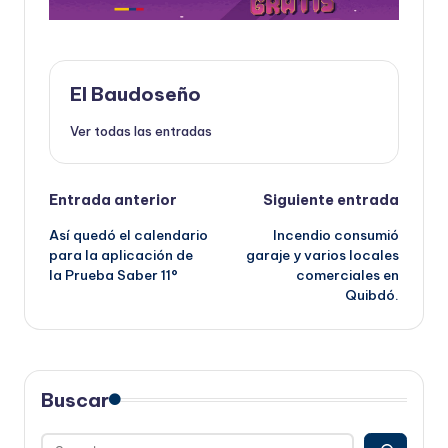
El Baudoseño
Ver todas las entradas
Navegación
Entrada anterior
Siguiente entrada
Así quedó el calendario
Incendio consumió
de
para la aplicación de
garaje y varios locales
la Prueba Saber 11°
comerciales en
entradas
Quibdó.
Buscar