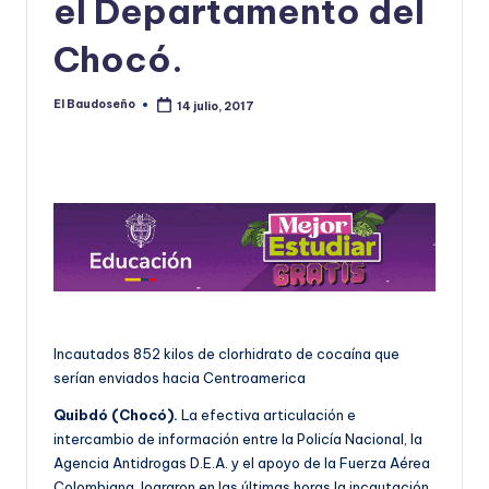
el Departamento del
U
Chocó.
D
O
El Baudoseño
14 julio, 2017
Publicado
por
S
E
Ñ
O
Incautados 852 kilos de clorhidrato de cocaína que
serían enviados hacia Centroamerica
Quibdó (Chocó).
La efectiva articulación e
intercambio de información entre la Policía Nacional, la
Agencia Antidrogas D.E.A. y el apoyo de la Fuerza Aérea
Colombiana, lograron en las últimas horas la incautación