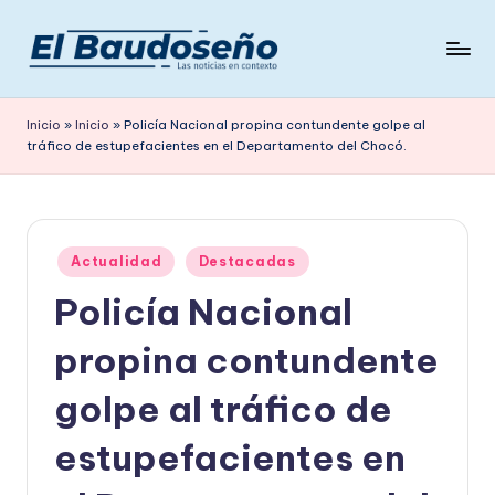
Saltar
al
P
Las
contenido
noticias
e
Inicio
»
Inicio
»
Policía Nacional propina contundente golpe al
en
tráfico de estupefacientes en el Departamento del Chocó.
ri
contexto
ó
d
Publicado
i
Actualidad
Destacadas
en
Policía Nacional
c
o
propina contundente
E
golpe al tráfico de
L
estupefacientes en
B
A