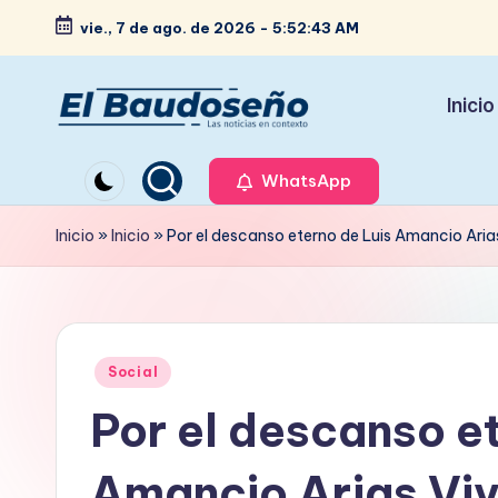
vie., 7 de ago. de 2026
-
5:52:44 AM
Saltar
al
Inicio
contenido
P
Las
noticias
WhatsApp
e
en
ri
Inicio
»
Inicio
»
Por el descanso eterno de Luis Amancio Arias
contexto
ó
d
Publicado
i
Social
en
Por el descanso e
c
o
Amancio Arias Viv