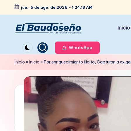
jue., 6 de ago. de 2026
-
1:24:14 AM
Saltar
al
Inicio
contenido
P
Las
noticias
WhatsApp
e
en
ri
Inicio
»
Inicio
»
Por enriquecimiento ilícito, Capturan a ex
contexto
ó
d
i
c
o