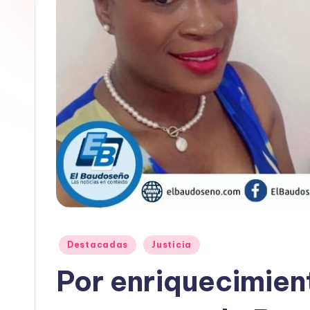
E
L
B
A
U
D
O
S
E
Publicado
Destacadas
Justicia
en
Por enriquecimient
Ñ
O