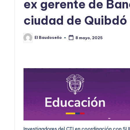
ex gerente de Ba
ciudad de Quibdó
El Baudoseño
8 mayo, 2025
Publicado
por
Investigadores del CTI en coordinación con SIJI