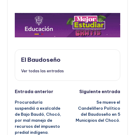
El Baudoseño
Ver todas las entradas
Navegación
Entrada anterior
Siguiente entrada
Procuraduría
Se mueve el
de
suspendió a exalcalde
Candelillero Político
de Bajo Baudó, Chocó,
del Baudoseño en 5
entradas
por mal manejo de
Municipios del Chocó.
recursos del impuesto
predial indígena.