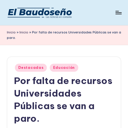
Saltar
al
P
Las
contenido
noticias
e
Inicio
»
Inicio
»
Por falta de recursos Universidades Públicas se van a
en
paro.
ri
contexto
ó
d
Publicado
i
Destacadas
Educación
en
Por falta de recursos
c
o
Universidades
E
Públicas se van a
L
paro.
B
A