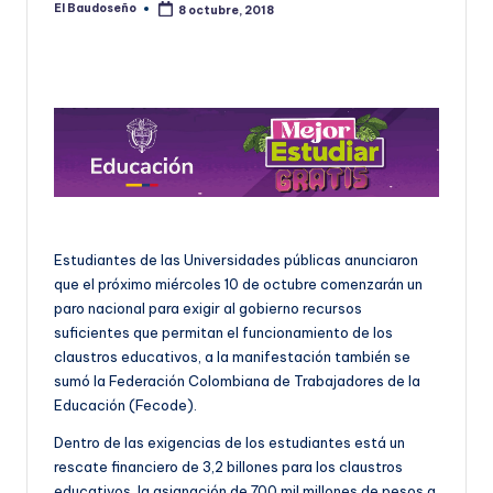
El Baudoseño
8 octubre, 2018
Publicado
U
por
D
O
S
E
Ñ
O
Estudiantes de las Universidades públicas anunciaron
que el próximo miércoles 10 de octubre comenzarán un
paro nacional para exigir al gobierno recursos
suficientes que permitan el funcionamiento de los
claustros educativos, a la manifestación también se
sumó la Federación Colombiana de Trabajadores de la
Educación (Fecode).
Dentro de las exigencias de los estudiantes está un
rescate financiero de 3,2 billones para los claustros
educativos, la asignación de 700 mil millones de pesos a