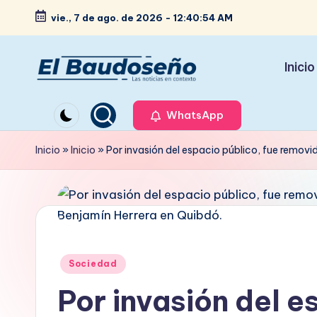
vie., 7 de ago. de 2026
-
12:40:55 AM
Saltar
al
Inicio
contenido
P
Las
noticias
WhatsApp
e
en
ri
Inicio
»
Inicio
»
Por invasión del espacio público, fue remov
contexto
ó
d
i
Publicado
Sociedad
c
en
Por invasión del e
o