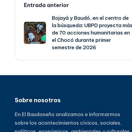
Navegación
Entrada anterior
Bojayá y Baudó, en el centro de
de
la búsqueda: UBPD proyecta má
de 70 acciones humanitarias en
entradas
el Chocó durante primer
semestre de 2026
Sobre nosotros
En El Baudoseño analizamos e informarmos
sobre los acontecimientos cívicos, sociales,
políticos, económicos, ambientales y culturales