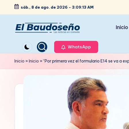
sáb., 8 de ago. de 2026
-
3:09:14 AM
Saltar
al
Inicio
contenido
P
Las
noticias
WhatsApp
e
en
ri
Inicio
»
Inicio
»
“Por primera vez el formulario E14 se va a exp
contexto
ó
d
i
c
o