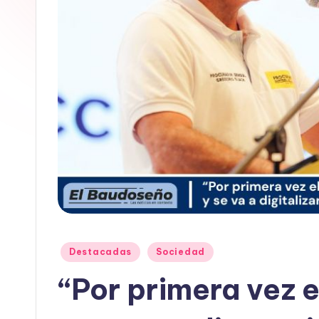
E
L
B
A
U
D
O
S
E
Publicado
Destacadas
Sociedad
en
“Por primera vez e
Ñ
O