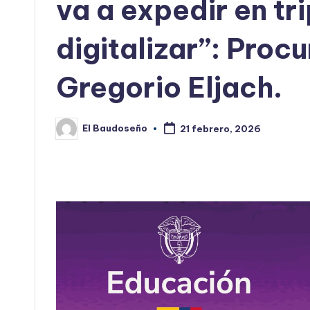
va a expedir en tri
digitalizar”: Proc
Gregorio Eljach.
El Baudoseño
21 febrero, 2026
Publicado
por