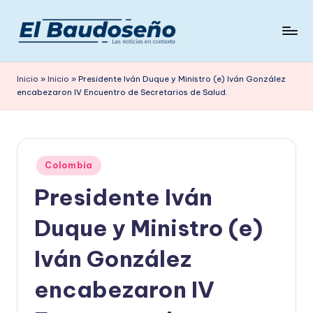
Saltar
al
P
Las
contenido
noticias
e
Inicio
»
Inicio
»
Presidente Iván Duque y Ministro (e) Iván González
en
encabezaron IV Encuentro de Secretarios de Salud.
ri
contexto
ó
d
Publicado
i
Colombia
en
Presidente Iván
c
o
Duque y Ministro (e)
E
Iván González
L
encabezaron IV
B
A