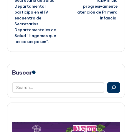
Secretario de Salud
ICBF inicia
de
Departamental
progresivamente
participa en el IV
atención de Primera
entradas
encuentro de
Infancia.
Secretarios
Departamentales de
Salud “Hagamos que
las cosas pasen”.
Buscar