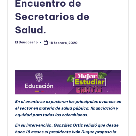
Encuentro de
U
Secretarios de
D
Salud.
O
S
El Baudoseño
18 febrero, 2020
Publicado
E
por
Ñ
O
En el evento se expusieron los principales avances en
el sector en materia de salud pública, financiación y
equidad para todos los colombianos.
En su intervención, González Ortiz señaló que desde
hace 18 meses el presidente Iván Duque propuso la