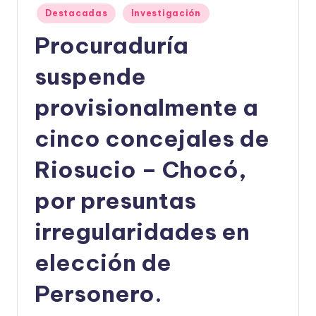
Publicado
Destacadas
Investigación
U
en
Procuraduría
D
O
suspende
S
provisionalmente a
E
cinco concejales de
Ñ
O
Riosucio – Chocó,
por presuntas
irregularidades en
elección de
Personero.