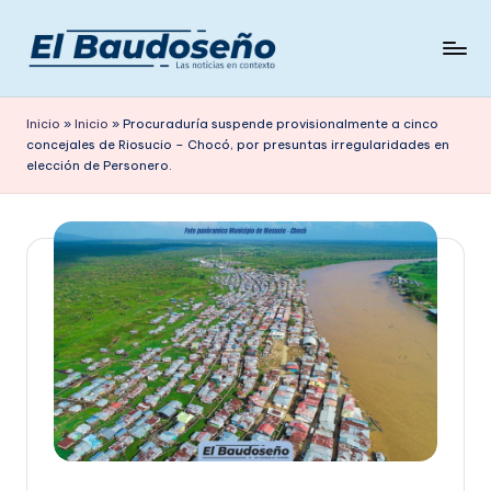
Saltar
al
P
Las
contenido
noticias
e
Inicio
»
Inicio
»
Procuraduría suspende provisionalmente a cinco
en
concejales de Riosucio – Chocó, por presuntas irregularidades en
ri
contexto
elección de Personero.
ó
d
i
c
o
E
L
B
A