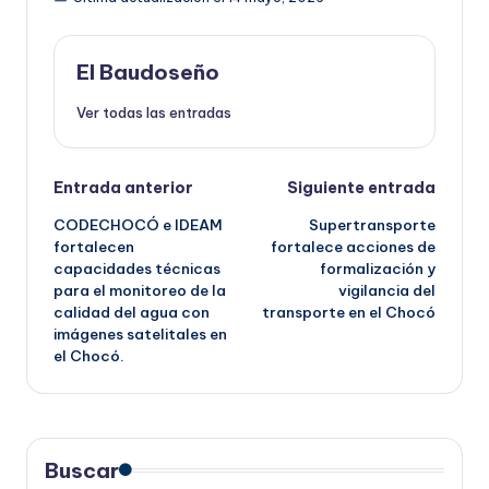
El Baudoseño
Ver todas las entradas
Navegación
Entrada anterior
Siguiente entrada
CODECHOCÓ e IDEAM
Supertransporte
de
fortalecen
fortalece acciones de
capacidades técnicas
formalización y
entradas
para el monitoreo de la
vigilancia del
calidad del agua con
transporte en el Chocó
imágenes satelitales en
el Chocó.
Buscar