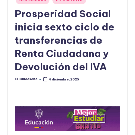
en
U
Prosperidad Social
D
inicia sexto ciclo de
O
S
transferencias de
E
Renta Ciudadana y
Ñ
Devolución del IVA
O
El Baudoseño
4 diciembre, 2025
Publicado
por