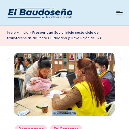
Saltar
al
P
Las
contenido
noticias
e
Inicio
»
Inicio
»
Prosperidad Social inicia sexto ciclo de
en
transferencias de Renta Ciudadana y Devolución del IVA
ri
contexto
ó
d
i
c
o
E
L
B
A
Publicado
Destacadas
En Contexto