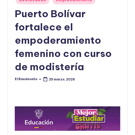
en
U
Puerto Bolívar
D
fortalece el
O
S
empoderamiento
E
femenino con curso
Ñ
de modistería
O
El Baudoseño
25 marzo, 2026
Publicado
por