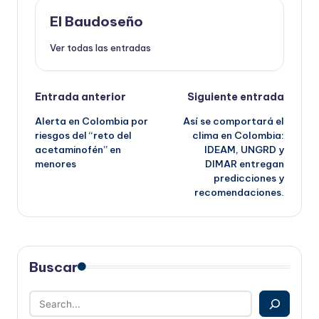
El Baudoseño
Ver todas las entradas
Navegación
Entrada anterior
Siguiente entrada
Alerta en Colombia por
Así se comportará el
de
riesgos del “reto del
clima en Colombia:
acetaminofén” en
IDEAM, UNGRD y
entradas
menores
DIMAR entregan
predicciones y
recomendaciones.
Buscar