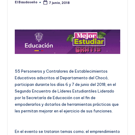
El Baudoseño
7 junio, 2018
Publicado
U
por
D
O
S
E
Ñ
O
55 Personeros y Contralores de Establecimientos
Educativos adscritos al Departamento del Chocó,
participan durante los días 6 y 7 de junio del 2018, en el
Segundo Encuentro de Líderes Estudiantiles Liderado
por la Secretaría de Educación con el fin de
empoderarlos y dotarlos de herramientas prácticas que
les permitan mejorar en el ejercicio de sus funciones.
En el evento se trataron temas como; el emprendimiento