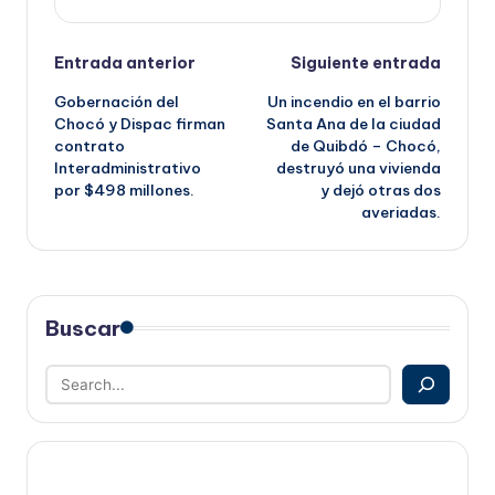
Navegación
Entrada anterior
Siguiente entrada
Gobernación del
Un incendio en el barrio
de
Chocó y Dispac firman
Santa Ana de la ciudad
contrato
de Quibdó – Chocó,
entradas
Interadministrativo
destruyó una vivienda
por $498 millones.
y dejó otras dos
averiadas.
Buscar