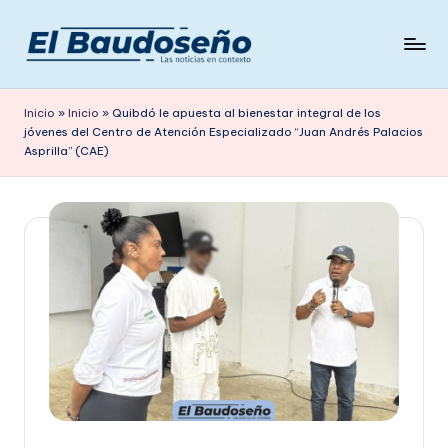
Saltar
al
P
Las
contenido
noticias
e
Inicio
»
Inicio
»
Quibdó le apuesta al bienestar integral de los
en
jóvenes del Centro de Atención Especializado “Juan Andrés Palacios
ri
contexto
Asprilla” (CAE)
ó
d
i
c
o
E
L
B
A