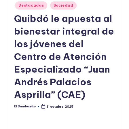
Publicado
Destacadas
Sociedad
U
en
Quibdó le apuesta al
D
O
bienestar integral de
S
los jóvenes del
E
Centro de Atención
Ñ
O
Especializado “Juan
Andrés Palacios
Asprilla” (CAE)
El Baudoseño
11 octubre, 2025
Publicado
por