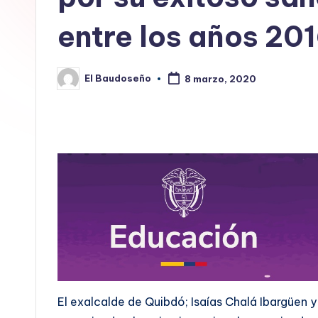
E
entre los años 201
L
B
El Baudoseño
8 marzo, 2020
Publicado
por
A
U
D
O
S
E
Ñ
El exalcalde de Quibdó; Isaías Chalá Ibargüen
O