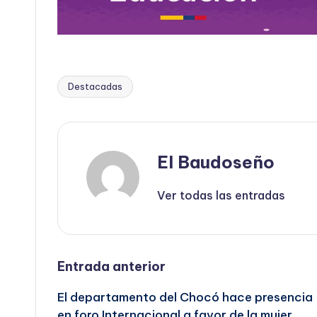
Destacadas
Etiquetas:
El Baudoseño
Ver todas las entradas
Navegación
Entrada anterior
El departamento del Chocó hace presencia
de
en foro Internacional a favor de la mujer.