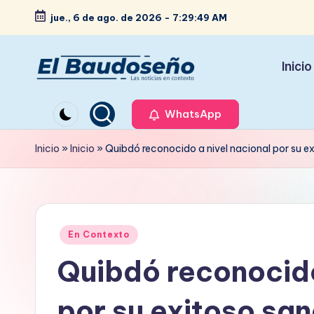
jue., 6 de ago. de 2026
-
7:29:50 AM
Saltar
al
Inicio
contenido
P
Las
noticias
WhatsApp
e
en
ri
Inicio
»
Inicio
»
Quibdó reconocido a nivel nacional por su ex
contexto
ó
d
Publicado
i
En Contexto
en
Quibdó reconocido
c
o
por su exitoso sa