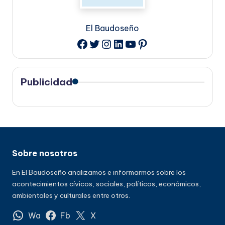
El Baudoseño
Twitter
Instagram
LinkedIn
YouTube
Pinterest
Facebook
Publicidad
Sobre nosotros
En El Baudoseño analizamos e informarmos sobre los
acontecimientos cívicos, sociales, políticos, económicos,
ambientales y culturales entre otros.
Wa
Fb
X