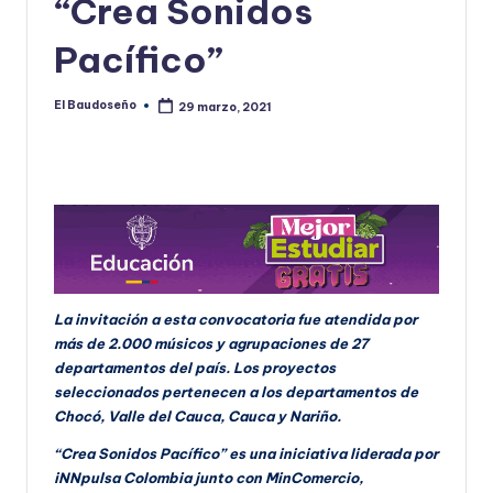
“Crea Sonidos
U
Pacífico”
D
O
El Baudoseño
29 marzo, 2021
Publicado
por
S
E
Ñ
O
La invitación a esta convocatoria fue atendida por
más de 2.000 músicos y agrupaciones de 27
departamentos del país. Los proyectos
seleccionados pertenecen a los departamentos de
Chocó, Valle del Cauca, Cauca y Nariño.
“Crea Sonidos Pacífico” es una iniciativa liderada por
iNNpulsa Colombia junto con MinComercio,