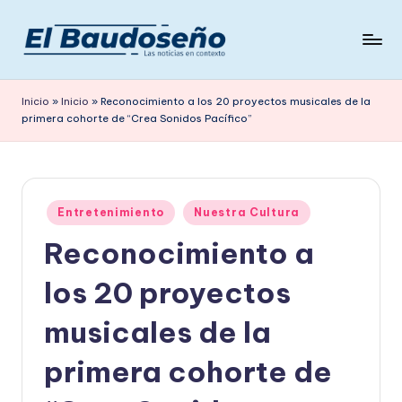
Saltar
al
P
Las
contenido
noticias
e
Inicio
»
Inicio
»
Reconocimiento a los 20 proyectos musicales de la
en
primera cohorte de “Crea Sonidos Pacífico”
ri
contexto
ó
d
Publicado
i
Entretenimiento
Nuestra Cultura
en
Reconocimiento a
c
o
los 20 proyectos
E
musicales de la
L
primera cohorte de
B
A