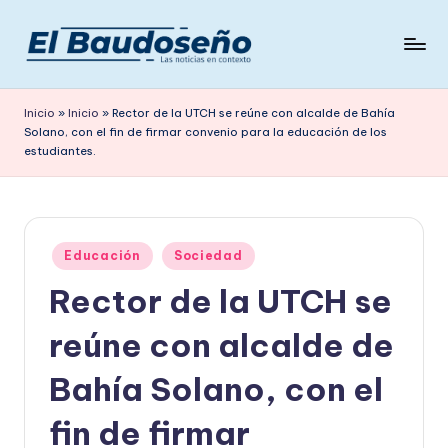
Saltar
al
P
Las
contenido
noticias
e
Inicio
»
Inicio
»
Rector de la UTCH se reúne con alcalde de Bahía
en
Solano, con el fin de firmar convenio para la educación de los
ri
contexto
estudiantes.
ó
d
i
Publicado
Educación
Sociedad
c
en
Rector de la UTCH se
o
reúne con alcalde de
E
L
Bahía Solano, con el
B
fin de firmar
A