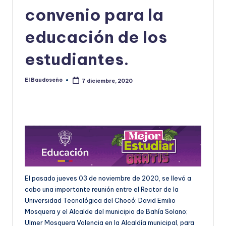
convenio para la
U
D
educación de los
O
estudiantes.
S
E
El Baudoseño
7 diciembre, 2020
Publicado
por
Ñ
O
El pasado jueves 03 de noviembre de 2020, se llevó a
cabo una importante reunión entre el Rector de la
Universidad Tecnológica del Chocó; David Emilio
Mosquera y el Alcalde del municipio de Bahía Solano;
Ulmer Mosquera Valencia en la Alcaldía municipal, para