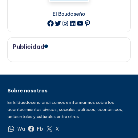
El Baudoseño
Twitter
Instagram
LinkedIn
YouTube
Pinterest
Facebook
Publicidad
Sobre nosotros
En El Baudoseño analizamos e informarmos sobre los
acontecimientos cívicos, sociales, políticos, económicos,
ambientales y culturales entre otros.
Wa
Fb
X