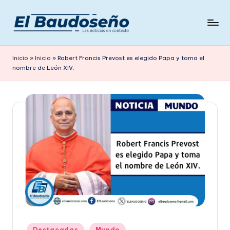
Saltar
al
P
Las
contenido
noticias
e
Inicio
»
Inicio
»
Robert Francis Prevost es elegido Papa y toma el
en
nombre de León XIV.
ri
contexto
ó
d
i
c
o
E
L
B
A
Publicado
Destacadas
Mundo