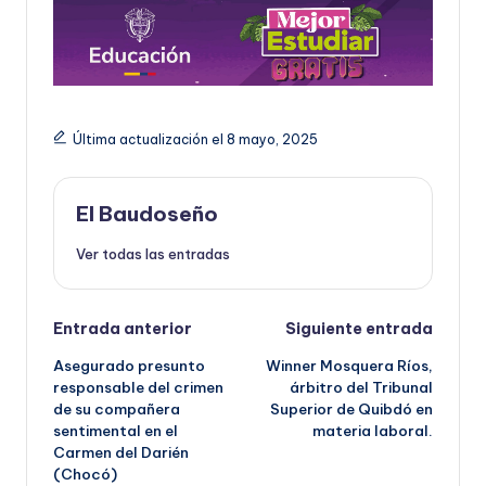
Última actualización el 8 mayo, 2025
El Baudoseño
Ver todas las entradas
Navegación
Entrada anterior
Siguiente entrada
Asegurado presunto
Winner Mosquera Ríos,
de
responsable del crimen
árbitro del Tribunal
de su compañera
Superior de Quibdó en
entradas
sentimental en el
materia laboral.
Carmen del Darién
(Chocó)