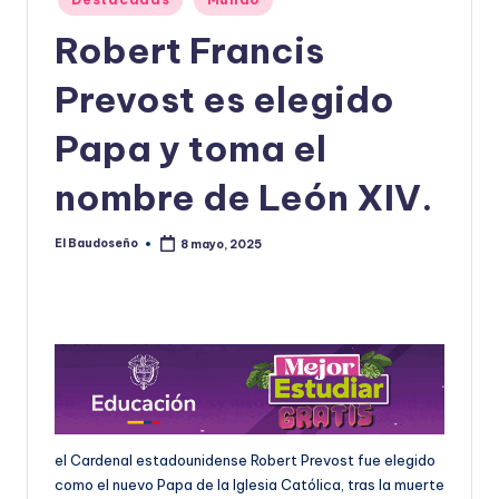
en
U
Robert Francis
D
Prevost es elegido
O
S
Papa y toma el
E
nombre de León XIV.
Ñ
O
El Baudoseño
8 mayo, 2025
Publicado
por
el Cardenal estadounidense Robert Prevost fue elegido
como el nuevo Papa de la Iglesia Católica, tras la muerte