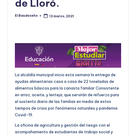
de Lloró.
U
D
El Baudoseño
12 marzo, 2021
Publicado
por
O
S
E
Ñ
O
La alcaldía municipal inicio esta semana la entrega de
ayudas alimentarias casa a casa de 22 toneladas de
alimentos básicos para la canasta familiar Consistente
en arroz, aceite, y lenteja, que servirán de refuerzo para
el sustento diario de las familias en medio de estos
tiempos de crisis por fenómenos naturales y pandemia
Covid-19.
La oficina de agricultura y gestión del riesgo con el
acompañamiento de estudiantes de trabajo social y