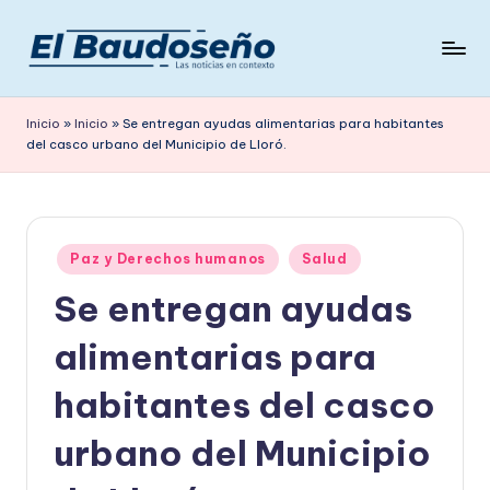
Saltar
al
P
Las
contenido
noticias
e
Inicio
»
Inicio
»
Se entregan ayudas alimentarias para habitantes
en
del casco urbano del Municipio de Lloró.
ri
contexto
ó
d
Publicado
i
Paz y Derechos humanos
Salud
en
Se entregan ayudas
c
o
alimentarias para
E
habitantes del casco
L
urbano del Municipio
B
A