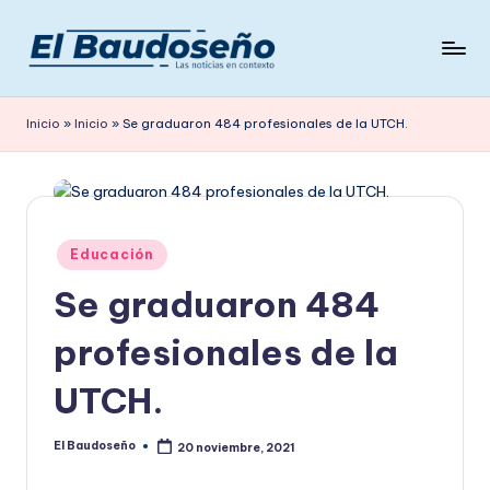
Saltar
al
P
Las
contenido
noticias
e
Inicio
»
Inicio
»
Se graduaron 484 profesionales de la UTCH.
en
ri
contexto
ó
d
Publicado
Educación
i
en
Se graduaron 484
c
o
profesionales de la
E
UTCH.
L
B
El Baudoseño
20 noviembre, 2021
Publicado
por
A