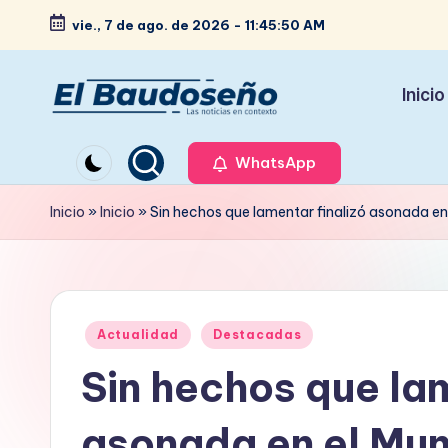
vie., 7 de ago. de 2026
-
11:45:51 AM
Saltar
al
Inicio
contenido
P
Las
noticias
WhatsApp
e
en
ri
Inicio
»
Inicio
»
Sin hechos que lamentar finalizó asonada en
contexto
ó
d
Publicado
i
Actualidad
Destacadas
en
Sin hechos que lam
c
o
asonada en el Mun