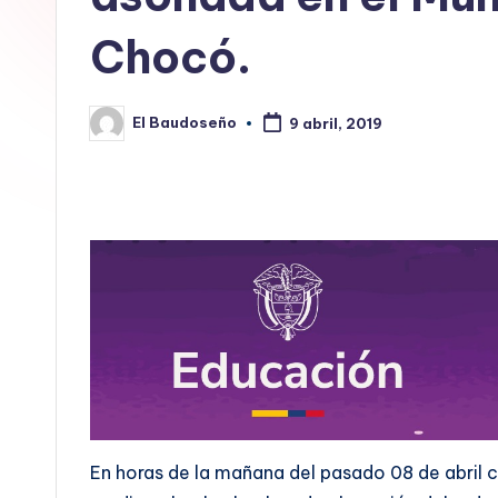
E
Chocó.
L
B
El Baudoseño
9 abril, 2019
Publicado
por
A
U
D
O
S
E
Ñ
En horas de la mañana del pasado 08 de abril
O